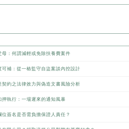
父母：何謂減輕或免除扶養費案件
度可補：從一樁監守自盜案談內控設計
產契約之法律效力與偽造文書風險分析
扣押執行：一場遲來的通知風暴
欄位簽名是否需負擔保證人責任？