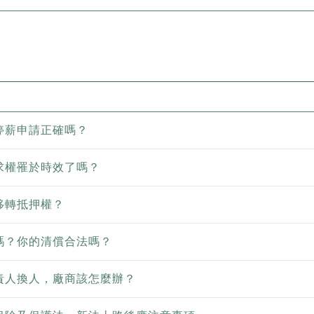
停薪申請正確嗎？
求權罹於時效了嗎？
移轉抵押權？
嗎？你的清償合法嗎？
責人換人，廠商該怎麼辦？