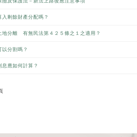
保險及保護法－新法上路後應注意事項
算入剩餘財產分配嗎？
土地分離 有無民法第４２５條之１之適用？
可以分割嗎？
利息應如何計算？
頁