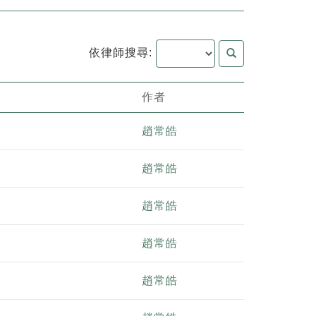
依律師搜尋:
作者
趙常皓
趙常皓
趙常皓
趙常皓
趙常皓