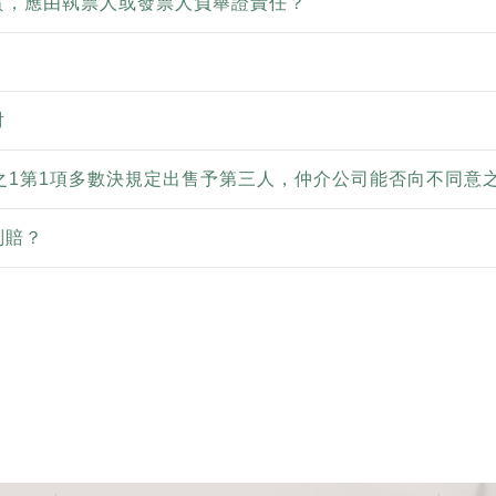
實，應由執票人或發票人負舉證責任？
討
之1第1項多數決規定出售予第三人，仲介公司能否向不同意
判賠？