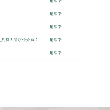
趙常皓
趙常皓
趙常皓
之共有人請求仲介費？
趙常皓
趙常皓