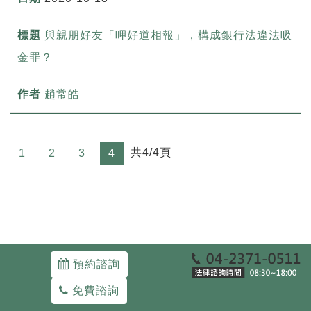
與親朋好友「呷好道相報」，構成銀行法違法吸
金罪？
趙常皓
共4/4頁
1
2
3
4
預約諮詢
Copyright ©WE-DEFEND ATTORNEYS-AT-LAW.
40343 台中市西區三民路一段93號
04-23710511
免費諮詢