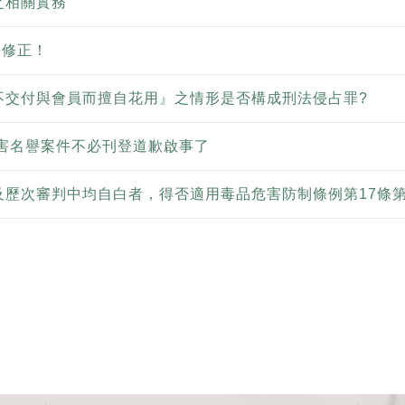
之相關實務
條修正！
不交付與會員而擅自花用』之情形是否構成刑法侵占罪?
妨害名譽案件不必刊登道歉啟事了
及歷次審判中均自白者，得否適用毒品危害防制條例第17條