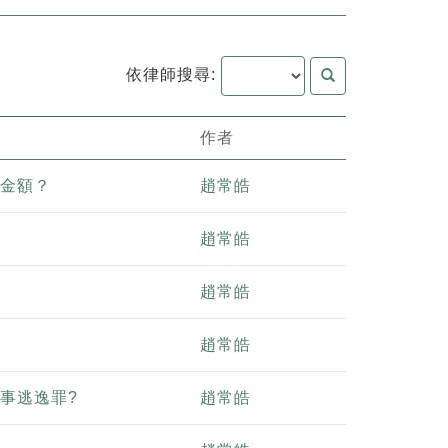
依律師搜尋:
作者
金額？
趙常皓
趙常皓
趙常皓
趙常皓
事逃逸罪?
趙常皓