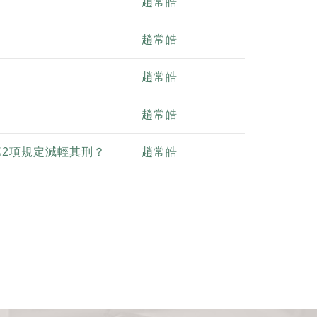
趙常皓
趙常皓
趙常皓
趙常皓
第2項規定減輕其刑？
趙常皓