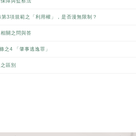
訊保障與監察法
條第3項規範之「利用權」，是否漫無限制？
助相關之問與答
5條之4 「肇事逃逸罪」
與之區別