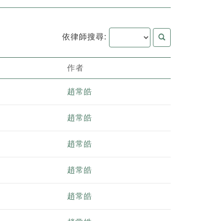
依律師搜尋:
作者
趙常皓
趙常皓
趙常皓
趙常皓
趙常皓