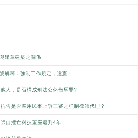
條與違章建築之關係
2號解釋：強制工作規定，違憲！
他人，是否構成刑法公然侮辱罪?
出抗告是否準用民事上訴三審之強制律師代理？
師自撞亡科技董座遭判4年