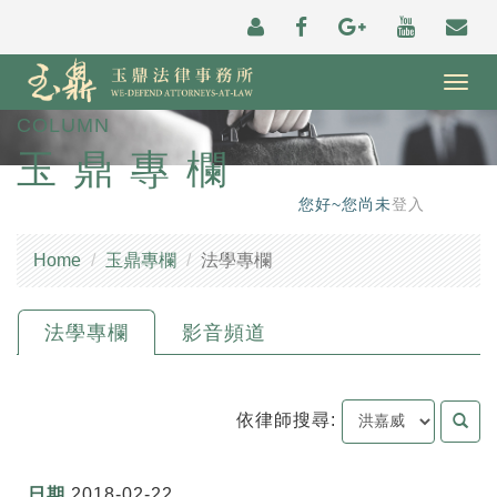
Togg
navig
COLUMN
玉鼎專欄
您好~您尚未
登入
Home
玉鼎專欄
法學專欄
法學專欄
影音頻道
依律師搜尋:
2018-02-22