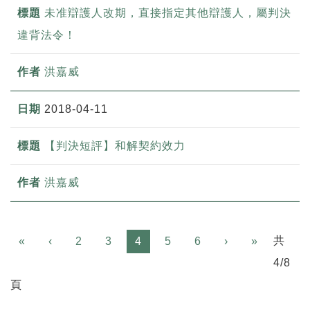
未准辯護人改期，直接指定其他辯護人，屬判決
違背法令！
洪嘉威
2018-04-11
【判決短評】和解契約效力
洪嘉威
Previous
Next
共
«
‹
2
3
4
5
6
›
»
4/8
頁