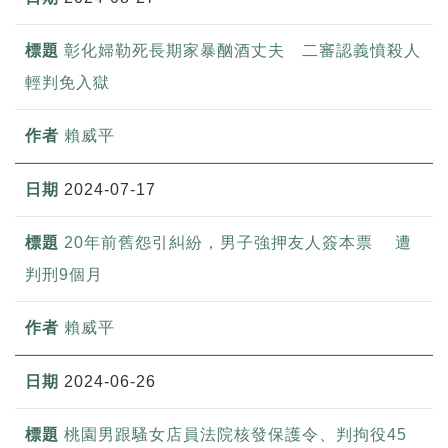
彰化婦勒死長期家暴酗酒丈夫 二審認義憤殺人
輕判免入獄
賴威平
2024-07-17
20年前舊怨引糾紛，男子強押友人簽本票 遭
判刑9個月
賴威平
2024-06-26
桃園男跟騷女店員法院核發保護令、判拘役45