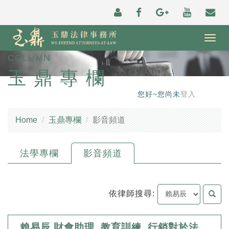
Togg
navig
COLUMN
玉鼎專欄
您好~您尚未
登入
Home
玉鼎專欄
影音頻道
法學專欄
影音頻道
依律師搜尋:
賴易辰 財會助理_教育訓練_行銷對於法律行業的影響