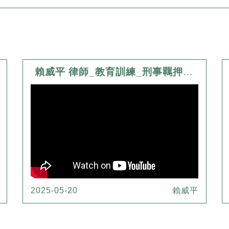
賴威平 律師_教育訓練_刑事羈押制度與新法修正簡介
2025-05-20
賴威平