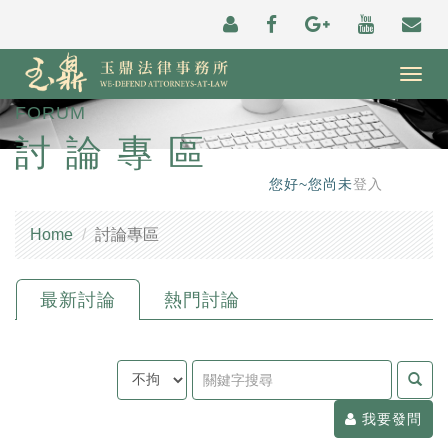
Togg
navig
FORUM
討論專區
您好~您尚未
登入
Home
討論專區
最新討論
熱門討論
我要發問