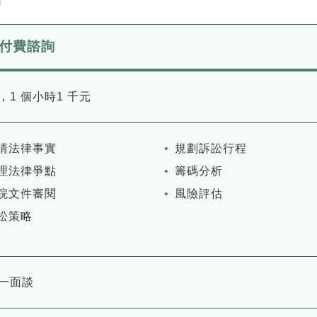
付費諮詢
，1 個小時1 千元
清法律事實
規劃訴訟行程
理法律爭點
籌碼分析
院文件審閱
風險評估
訟策略
一面談