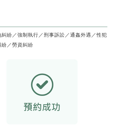
地糾紛／強制執行／刑事訴訟／通姦外遇／性犯
糾紛／勞資糾紛