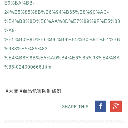
E9%BA%BB-
24%E5%85%8B%E6%94%B65%E8%90%AC-
%E4%B8%8D%E8%AA%8D%E7%89%9F%E5%88
%A9-
%E5%B0%8D%E6%96%B9%E5%B0%91%E4%BB
%988%E5%85%83-
%E4%B8%8B%E5%A0%B4%E6%85%98%E4%BA
%86-024000666.html
#大麻 #毒品危害防制條例
SHARE THIS :