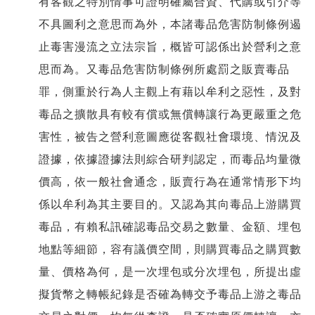
有客觀之特別情事可證明確屬合資、代購或引介等
不具圖利之意思而為外，本諸毒品危害防制條例遏
止毒害漫流之立法宗旨，概皆可認係出於營利之意
思而為。又毒品危害防制條例所處罰之販賣毒品
罪，側重於行為人主觀上有藉以牟利之惡性，及對
毒品之擴散具有較有償或無償轉讓行為更嚴重之危
害性，被告之營利意圖應從客觀社會環境、情況及
證據，依據證據法則綜合研判認定，而毒品均量微
價高，依一般社會通念，販賣行為在通常情形下均
係以牟利為其主要目的。又認為其向毒品上游購買
毒品，有賴私訊確認毒品交易之數量、金額、埋包
地點等細節，容有議價空間，則購買毒品之購買數
量、價格為何，是一次埋包或分次埋包，所提出虛
擬貨幣之轉帳紀錄是否確為轉交予毒品上游之毒品