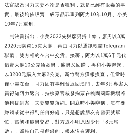
法官認為阿力夫妻不論是否獲利，就是已經有販毒的事
實，最後均依販賣二級毒品罪重判阿力10年10月、小美
10年7月重刑。
判決書指出，小美2022先與廖男搭上線，廖男以3萬
2920元購買15克大麻，再由阿力以通訊軟體Telegram
聯繫，雙方相約在台中交貨。接著，阿力以1萬6千元代
價賣大麻10公克給歐男，廖男又回購，再和小美聯繫，
以3200元購入大麻2公克。新竹警方獲報搜查，但當時
僅小美在台，阿力因有事離台返回澳門，去年3月專案人
員得知阿力返台，持檢察官核發拘票在桃園國際機場將
他拘提到案，夫妻雙雙落網。開庭時小美辯稱，沒有要
賺錢或從中得到任何好處，只是想說朋友有需要就幫
忙，當初和廖男交易，對方還不明原因少付「8元尾
數」，
堅持自己是虧錢的，根本沒有獲利。