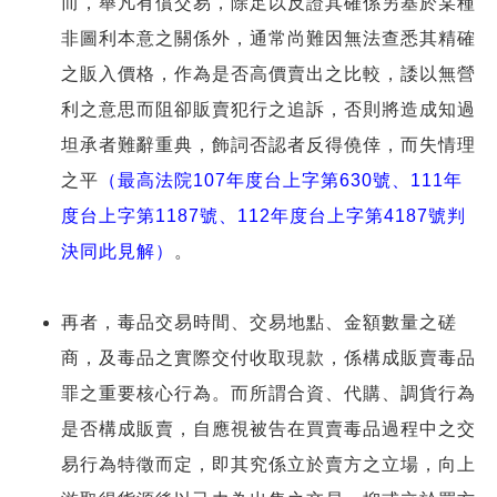
而，舉凡有償交易，除足以反證其確係另基於某種
非圖利本意之關係外，通常尚難因無法查悉其精確
之販入價格，作為是否高價賣出之比較，諉以無營
利之意思而阻卻販賣犯行之追訴，否則將造成知過
坦承者難辭重典，飾詞否認者反得僥倖，而失情理
之平
（最高法院107年度台上字第630號、111年
度台上字第1187號、112年度台上字第4187號判
決同此見解）
。
再者，毒品交易時間、交易地點、金額數量之磋
商，及毒品之實際交付收取現款，係構成販賣毒品
罪之重要核心行為。而所謂合資、代購、調貨行為
是否構成販賣，自應視被告在買賣毒品過程中之交
易行為特徵而定，即其究係立於賣方之立場，向上