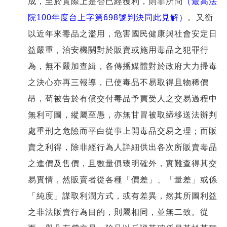
成，至於實際上是否已經獲利，則非所問
（最高法
院100年度台上字第698號判決同此見解）
。又衡
以近年來毒品之濫用，危害國民健康與社會安定日
益嚴重，治安機關對於販賣或施用毒品之犯罪行
為，無不嚴加查緝，各傳播媒體對於政府大力掃毒
之決心亦再三報導，已使毒品不易取得且物稀價
昂，苟被告於有償交付毒品予買受人之交易過程中
無利可圖，縱屬至愚，亦無甘冒被取締移送法辦判
處重刑之危險而平白從事上開毒品交易之理；而販
賣之利得，除非經行為人詳細供出各次所販賣毒品
之進價及售價，且數量俱臻明確外，實難查得其交
易實情，然販賣者從各種「價差」、「量差」或係
「純度」謀取利潤方式，或有差異，然其所圖利益
之非法販賣行為目的，則屬相同，並無二致。從