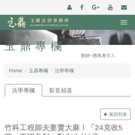
Togg
navig
COLUMN
玉鼎專欄
您好~您尚未
登入
Home
玉鼎專欄
法學專欄
法學專欄
影音頻道
返回列表
竹科工程師夫妻賣大麻！「24克收5