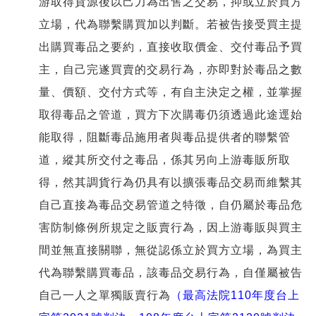
游取得貨源後以己力為出售之交易，抑或立於買方
立場，代為聯繫購買加以判斷。若被告接受買主提
出購買毒品之要約，直接收取價金、交付毒品予買
主，自己完遂買賣的交易行為，亦即對於毒品之數
量、價額、交付方式等，有自主決定之權，並掌握
取得毒品之管道，買方下次購毒仍須透過此途逕始
能取得，阻斷毒品施用者與毒品提供者的聯繫管
道，縱其所交付之毒品，係其另向上游毒販所取
得，然其調貨行為仍具有以擴張毒品交易而維繫其
自己直接為毒品交易管道之特徵，自仍屬於毒品危
害防制條例所規定之販賣行為，因上游毒販與買主
間並無直接關聯，無從認係立於買方立場，為買主
代為聯繫購買毒品，該毒品交易行為，自僅屬被告
自己一人之單獨販賣行為
（最高法院110年度台上