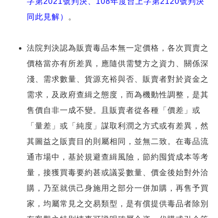
字第2021號判決、108年度台上字第2120號判決
同此見解）
。
法院判決認為販賣毒品本無一定價格，各次買賣之
價格當亦有所差異，應隨供需雙方之資力、關係深
淺、需求數量、貨源充裕與否、販賣者對於資金之
需求，及政府查緝之態度，而為機動性調整，是其
售價自非一成不變。且販賣者從各種「價差」或
「量差」或「純度」謀取利潤之方式或有差異，然
其圖益之販賣目的則屬相同，並無二致。在毒品流
通市場中，基於規避查緝風險，節約囤貨成本等考
量，接獲買毒要約甚或議妥數量、價金後始對外洽
購，乃至就供己身施用之部分一併加購，再售予買
家，均屬常見之交易類型，是有償提供毒品者除別