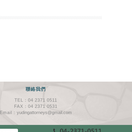
聯絡我們
TEL：04 2371 0511
FAX：04 2371 0531
Email：
yudingattorneys@gmail.com