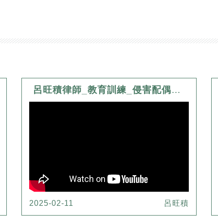
呂旺積律師_教育訓練_侵害配偶權之研究
2025-02-11
呂旺積