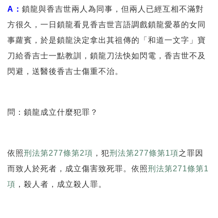
A：
鎖龍與香吉世兩人為同事，但兩人已經互相不滿對
方很久，一日鎖龍看見香吉世言語調戲鎖龍愛慕的女同
事蘿賓，於是鎖龍決定拿出其祖傳的「和道一文字」寶
刀給香吉士一點教訓，鎖龍刀法快如閃電，香吉世不及
閃避，送醫後香吉士傷重不治。
問：鎖龍成立什麼犯罪？
依照
刑法第277條第2項
，犯
刑法第277條第1項
之罪因
而致人於死者，成立傷害致死罪。依照
刑法第271條第1
項
，殺人者，成立殺人罪。