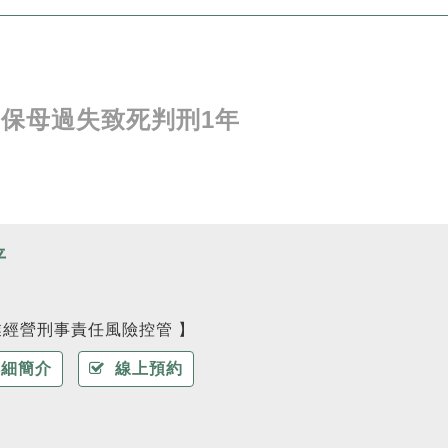
 保母過失致死判刑1年
平
業經營刑事責任風險控管 】
細簡介
線上預約