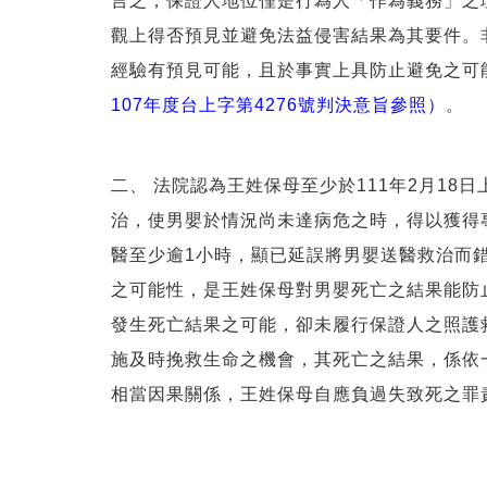
言之，保證人地位僅是行為人「作為義務」之
觀上得否預見並避免法益侵害結果為其要件。
經驗有預見可能，且於事實上具防止避免之可
107年度台上字第4276號判決意旨參照）
。
二、 法院認為王姓保母至少於111年2月1
治，使男嬰於情況尚未達病危之時，得以獲得
醫至少逾1小時，顯已延誤將男嬰送醫救治而
之可能性，是王姓保母對男嬰死亡之結果能防
發生死亡結果之可能，卻未履行保證人之照護
施及時挽救生命之機會，其死亡之結果，係依
相當因果關係，王姓保母自應負過失致死之罪