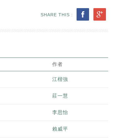
SHARE THIS :
作者
江楷強
莊一慧
李思怡
賴威平