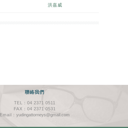
洪嘉威
聯絡我們
TEL：04 2371 0511
FAX：04 2371 0531
Email：
yudingattorneys@gmail.com