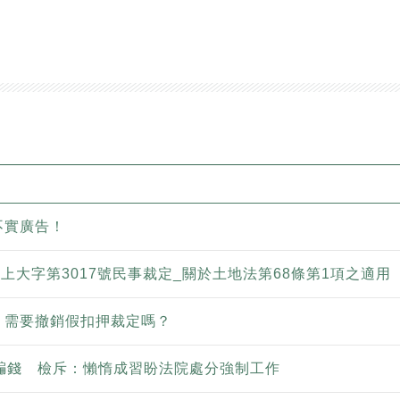
不實廣告！
台上大字第3017號民事裁定_關於土地法第68條第1項之適用
，需要撤銷假扣押裁定嗎？
站騙錢 檢斥：懶惰成習盼法院處分強制工作