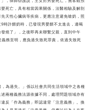
了」，律師辯護說，王女對男嬰死亡，無客觀預
男嬰死亡，具有相當因果關係，法醫相驗及解剖
有先天性心臟病等疾病，更應注意避免嗆奶，照
近9時許餵奶時，已發現男嬰餵不太進去，邊喝
像發燒了」，之後即再未聯繫父親，直到中午
注意義務至明，應負過失致死罪責，依過失致死
者，為過失。」係以社會共同生活領域中之各種
上述兩種義務法源依據不同，處理問題領域亦有
有違反「作為義務」即認違背「注意義務」。換