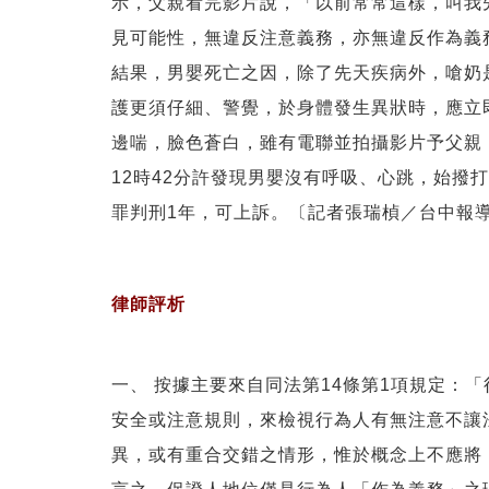
示，父親看完影片說，「以前常常這樣，叫我
見可能性，無違反注意義務，亦無違反作為義
結果，男嬰死亡之因，除了先天疾病外，嗆奶
護更須仔細、警覺，於身體發生異狀時，應立
邊喘，臉色蒼白，雖有電聯並拍攝影片予父親
12時42分許發現男嬰沒有呼吸、心跳，始撥
罪判刑1年，可上訴。〔記者張瑞楨／台中報
律師評析
一、 按據主要來自同法第14條第1項規定
安全或注意規則，來檢視行為人有無注意不讓
異，或有重合交錯之情形，惟於概念上不應將