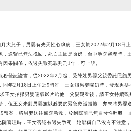
月大兒子，男嬰有先天性心臟病，王女於2022年2月18日
象，送醫已無法挽回，死亡主因是嗆奶，台中地院審理時，
有因果關係，依過失致死罪判刑1年，可上訴。
務登記證書，從2022年2月起，受陳姓男嬰父親委託照顧
同年2月18日上午近9時許，王女餵男嬰喝奶時，發現男嬰不
要求王女拍攝男嬰喘氣影片給他，父親觀看後，請王女持續觀察
診，但王女未對男嬰施以必要的緊急救護措施，亦未將男嬰送
119報案，將男嬰送往醫院急救，於到院前已無自發性呼吸
中地院審理時，王女否認有過失致死，她辯稱自己沒有不注意