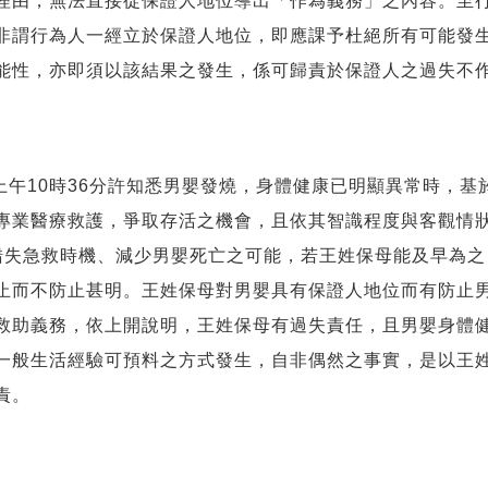
理由，無法直接從保證人地位導出「作為義務」之內容。至
非謂行為人一經立於保證人地位，即應課予杜絕所有可能發
能性，亦即須以該結果之發生，係可歸責於保證人之過失不
8日上午10時36分許知悉男嬰發燒，身體健康已明顯異常時，
專業醫療救護，爭取存活之機會，且依其智識程度與客觀情
錯失急救時機、減少男嬰死亡之可能，若王姓保母能及早為
止而不防止甚明。王姓保母對男嬰具有保證人地位而有防止
救助義務，依上開說明，王姓保母有過失責任，且男嬰身體
一般生活經驗可預料之方式發生，自非偶然之事實，是以王
責。