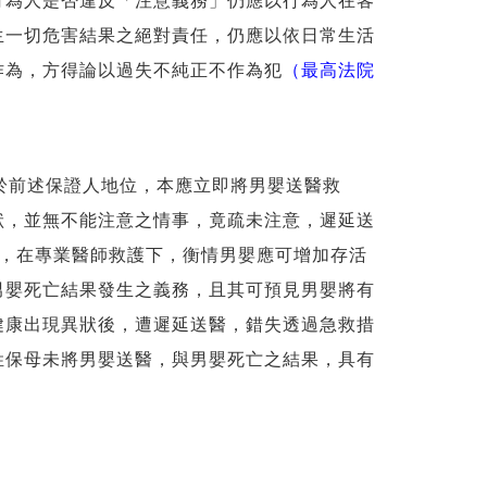
行為人是否違反「注意義務」仍應以行為人在客
生一切危害結果之絕對責任，仍應以依日常生活
作為，方得論以過失不純正不作為犯
（最高法院
基於前述保證人地位，本應立即將男嬰送醫救
狀，並無不能注意之情事，竟疏未注意，遲延送
之，在專業醫師救護下，衡情男嬰應可增加存活
男嬰死亡結果發生之義務，且其可預見男嬰將有
健康出現異狀後，遭遲延送醫，錯失透過急救措
姓保母未將男嬰送醫，與男嬰死亡之結果，具有