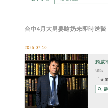
台中4月大男嬰嗆奶未即時送醫
2025-07-10
賴威
律師
【 企
詳