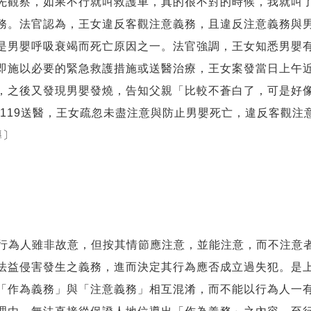
先觀察，如果不行就叫救護車，真的很不對的時候，我就叫
務。法官認為，王女違反客觀注意義務，且違反注意義務與
是男嬰呼吸衰竭而死亡原因之一。法官強調，王女知悉男嬰
即施以必要的緊急救護措施或送醫治療，王女案發當日上午
，之後又發現男嬰發燒，告知父親「比較不蒼白了，可是好
打119送醫，王女疏忽未盡注意與防止男嬰死亡，違反客觀
導〕
：「行為人雖非故意，但按其情節應注意，並能注意，而不注意
法益侵害發生之義務，進而決定其行為應否成立過失犯。是
「作為義務」與「注意義務」相互混淆，而不能以行為人一