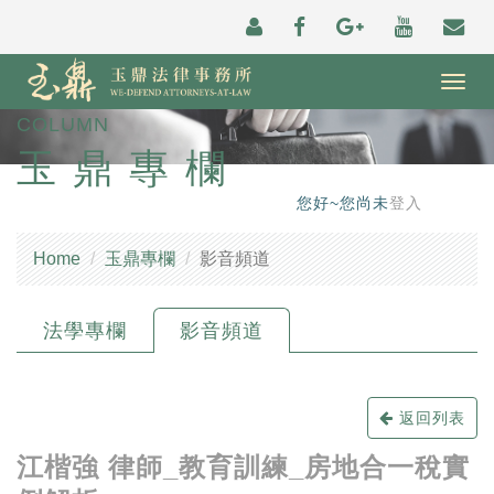
Togg
navig
COLUMN
玉鼎專欄
您好~您尚未
登入
Home
玉鼎專欄
影音頻道
法學專欄
影音頻道
返回列表
江楷強 律師_教育訓練_房地合一稅實