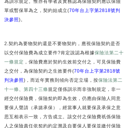
為訓示規定。惟亦有學者及實務認為保險契約應以保險
單或暫保單為之，契約始成立(
70年台上字第2818號判
決參照
)。
2.契約為要物契約還是不要物契約，應視保險契約是否
以交付保險費為成立要件?肯定說認為根據
保險法第二十
一條規定
，保險費應於契約生效前交付之，可見保險費
之交付，為保險契約之生效要件(
70年台上字第2818號
判決參照
)，而近年實務則傾向否定立場，按
保險法第二
十一條
、
第四十三條
規定僅係訓示而非強制規定，非一
經交付保險費，保險契約即為生效，仍應由保險人同意
要保人聲請（承諾承保），經當事人就要保及承保之意
思互相表示一致，方告成立。該交付之保險費祇係保險
人之保險責任依契約約定溯及自要保人要保並繳付保險