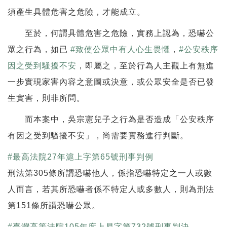
須產生具體危害之危險，才能成立。
至於，何謂具體危害之危險，實務上認為，恐嚇公
眾之行為，如已
#
致使公眾中有人心生畏懼
，
#
公安秩序
因之受到騷擾不安
，即屬之，至於行為人主觀上有無進
一步實現家害內容之意圖或決意，或公眾安全是否已發
生實害，則非所問。
而本案中，吳宗憲兒子之行為是否造成「公安秩序
有因之受到騷擾不安」，尚需要實務進行判斷。
#
最高法院27年滬上字第65號刑事判例
刑法第305條所謂恐嚇他人，係指恐嚇特定之一人或數
人而言，若其所恐嚇者係不特定人或多數人，則為刑法
第151條所謂恐嚇公眾。
#
臺灣高等法院105年度上易字第732號刑事判決