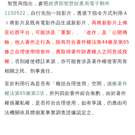
智慧局指出，參照
經濟部智慧財產局電子郵件
1150522
，自行先拍一段影片，透過下指令方式利用Ａ
Ｉ將影片及既有電影作品生成新影片，
再將新影片上傳
至社群平台，可能涉及「重製」、「改作」及「公開傳
輸」他人著作之行為，除有符合
著作權法第44條至第65
條
之合理使用情形外，應取得著作財產權人之同意或授
權
，否則縱使標註來源，亦可能會涉及著作權侵害而有
相關之民、刑事責任。
至於利用行為是否有「概括合理使用」空間，須依
著作
權法第65條第2項
，所列四款要件綜合衡酌，由於著作
權係屬私權，是否符合合理使用，如有爭議，仍應由司
法機關依具體個案事實調查證據認定之。