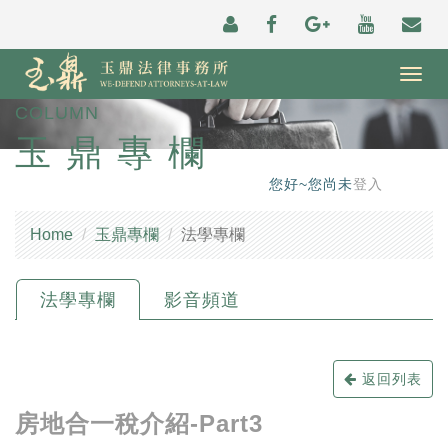
Togg
navig
COLUMN
玉鼎專欄
您好~您尚未
登入
Home
玉鼎專欄
法學專欄
法學專欄
影音頻道
返回列表
房地合一稅介紹-Part3