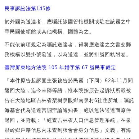
民事訴訟法第145條
於外國為送達者，應囑託該國管轄機關或駐在該國之中
華民國使領館或其他機構、團體為之。
不能依前項規定為囑託送達者，得將應送達之文書交郵
務機構以雙掛號發送，以為送達，並將掛號回執附卷。
臺灣屏東地方法院 105 年婚字第 67 號民事裁定
「本件原告起訴固主張被告於民國（下同）92年11月間
返回大陸，迄今未歸等語，惟本院按原告起訴狀所載被
告在大陸地區吉林省梨樹泉眼鄉南泉村6社住所址，囑託
海基會代為送達言詞辯論通知書，經以無法送達而原件
退回，並附載：「經查吉林省人口信息管理系統，在泉
眼岭鄉戶籍信息內未查到張會會身分信息」文義，有海