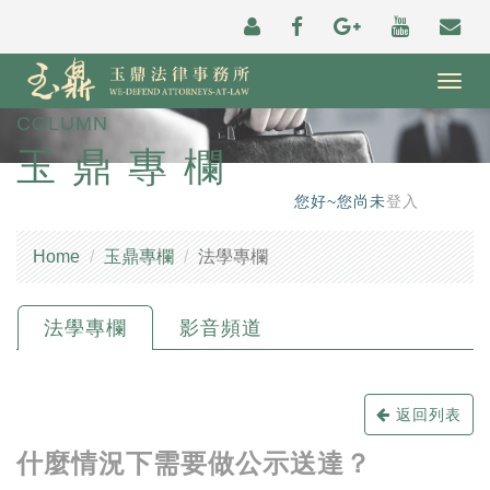
Togg
navig
COLUMN
玉鼎專欄
您好~您尚未
登入
Home
玉鼎專欄
法學專欄
法學專欄
影音頻道
返回列表
什麼情況下需要做公示送達？