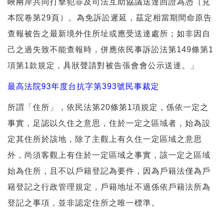
峽兩岸共同打擊犯罪及司法互助協議送達回證為憑（見
本院卷第29頁）。為免訴訟遲延，茲定相當期間命原告
查報被告之最新境外住所址或應受送達處所；如非因自
己之過失致不能查報時，併應依民事訴訟法第149條第1
項第1款規定，具狀聲請對被告張會會公示送達。」
最高法院93年度台抗字第393號民事裁定
所謂「住所」，依民法第20條第1項規定，係依一定之
事實，足認以久住之意思，住於一定之區域者，始為設
定其住所於該地，除了主觀上有久住一定區域之意思
外，尚須客觀上有住於一定區域之事實，該一定之區域
始為住所，且不以戶籍登記為要件，因為戶籍法僅為戶
籍登記之行政管理規定，戶籍地址不過係依戶籍法所為
登記之事項，並非認定住所之唯一標準。