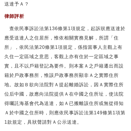
送達予Ａ？
律師評析
查依民事訴訟法第136條第1項規定，起訴狀應送達於
應受送達人之住居所，惟依相關實務見解，所謂「住
所」，依民法第20條第1項規定，係指當事人主觀上有
久住一定區域之意思，客觀上亦有住於一定區域之事
實，且不以戶籍登記為要件。則本案Ａ之戶籍遷出而設
籍於戶政事務所，惟該戶政事務所顯非Ａ之實際住所
地。故如Ｂ欲向法院對Ａ提起離婚訴訟，因Ａ實際住所
位后中國，故應向法院提供Ａ在中國之住所址，使法院
得囑託海基會代為送達，如Ａ已搬離該住所或無從得知
Ａ於中國之住所時，則應依民事訴訟法第149條第1項第
1款規定，具狀聲請對Ａ公示送達。