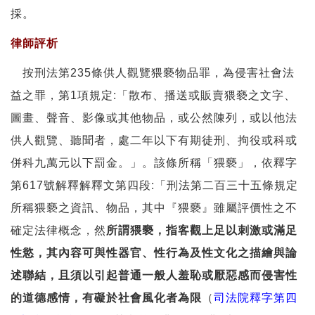
採。
律師評析
按刑法第235條供人觀覽猥褻物品罪，為侵害社會法
益之罪，第1項規定:「散布、播送或販賣猥褻之文字、
圖畫、聲音、影像或其他物品，或公然陳列，或以他法
供人觀覽、聽聞者，處二年以下有期徒刑、拘役或科或
併科九萬元以下罰金。」。該條所稱「猥褻」，依釋字
第617號解釋解釋文第四段:「刑法第二百三十五條規定
所稱猥褻之資訊、物品，其中『猥褻』雖屬評價性之不
確定法律概念，然
所謂猥褻，指客觀上足以刺激或滿足
性慾，其內容可與性器官、性行為及性文化之描繪與論
述聯結，且須以引起普通一般人羞恥或厭惡感而侵害性
的道德感情，有礙於社會風化者為限
（
司法院釋字第四