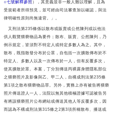
○七號解釋參照
），其意義並非一般人難以理解，且為
受規範者所得預見，並可經由司法審查加以確認，與法
律明確性原則尚無違背。」。
又刑法第235條係以散布或販賣或公然陳列或以他法
供人觀覽猥褻物品為要件；散布、販賣、公然陳列，乃
例示規定，皆須對不特定人或特定多數人為之。其中，
散布，既指散發分布於公眾，自包括一次擴散傳布於不
特定人、多數人以及一次傳布於一人，但有反覆多次，
使其擴散於眾。本案，丁分別傳送丙裸露身體隱私部位
之猥褻照片及影像與乙、甲二人，自構成刑法第235條
第1項之散布猥褻物品罪。另外，實務上亦有被告將猥褻
照片傳送證人一人，法院以無其他積極證據可認被告另
有將該猥褻照片公布網站或傳送其他人等反覆多次，因
而認為不構成刑法第315條之2第3項所稱散布、播送或