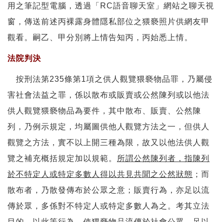
用之筆記型電腦，透過「RC語音聊天室」網站之聊天視
窗，傳送前述丙裸露身體隱私部位之猥褻照片供網友甲
觀看。嗣乙、甲分別將上情告知丙，丙始悉上情。
法院判決
按刑法第235條第1項之供人觀覽猥褻物品罪，乃屬侵
害社會法益之罪，係以散布或販賣或公然陳列或以他法
供人觀覽猥褻物品為要件，其中散布、販賣、公然陳
列，乃例示規定，均屬圖供他人觀覽方法之一，但供人
觀覽之方法，實不以上開三種為限，故又以他法供人觀
覽之補充概括規定加以規範。
所謂公然陳列者，指陳列
於不特定人或特定多數人得以共見共聞之公然狀態
；而
散布者，乃散發傳布於公眾之意；販賣行為，亦足以流
傳於眾，多係對不特定人或特定多數人為之。考其立法
目的，以此等行為，使猥褻物品流傳於社會公眾，足以