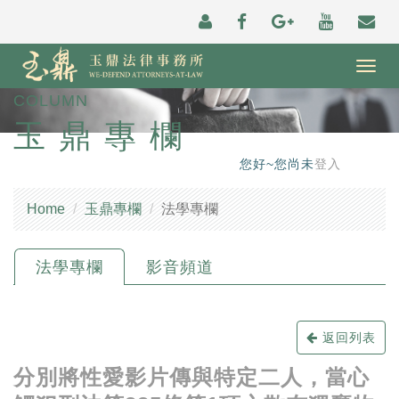
Togg
navig
COLUMN
玉鼎專欄
您好~您尚未
登入
Home
玉鼎專欄
法學專欄
法學專欄
影音頻道
返回列表
分別將性愛影片傳與特定二人，當心