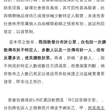
助長淫風，破壞社會善良風俗，其可罰性甚為顯著，此
與猥褻物品僅供己或僅供極少數特定人觀覽，未達危害
社會秩序而屬個人自由權限範疇之情形有別，故設刑罰
規定，以資禁制。
是本罪之散布，
既指散發分布於公眾，自包括一次擴
散傳布於不特定人、多數人以及一次傳布於一人，但有
反覆多次，使其擴散於眾。
再者，所稱「多數人」，固
不拘泥於特定人數或數目方謂成眾，然應個案判斷，倘
所散布之人數已然足以使該罪所欲保護之法益確實遭受
侵害，即非法之所許。
查被告雖係於LINE通訊軟體及「RC語音聊天室」，
分別將告訴人之猥褻照片傳送予網友乙、甲，
然其係主