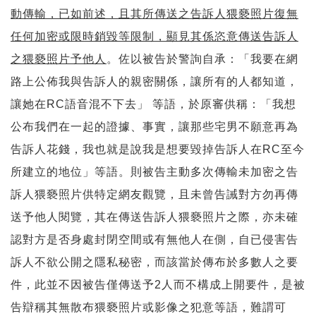
動傳輸，已如前述，且其所傳送之告訴人猥褻照片復無
任何加密或限時銷毀等限制，顯見其係恣意傳送告訴人
之猥褻照片予他人
。佐以被告於警詢自承：「我要在網
路上公佈我與告訴人的親密關係，讓所有的人都知道，
讓她在RC語音混不下去」 等語，於原審供稱：「我想
公布我們在一起的證據、事實，讓那些宅男不願意再為
告訴人花錢，我也就是說我是想要毀掉告訴人在RC至今
所建立的地位」等語。則被告主動多次傳輸未加密之告
訴人猥褻照片供特定網友觀覽，且未曾告誡對方勿再傳
送予他人閱覽，其在傳送告訴人猥褻照片之際，亦未確
認對方是否身處封閉空間或有無他人在側，自已侵害告
訴人不欲公開之隱私秘密，而該當於傳布於多數人之要
件，此並不因被告僅傳送予2人而不構成上開要件，是被
告辯稱其無散布猥褻照片或影像之犯意等語，難謂可