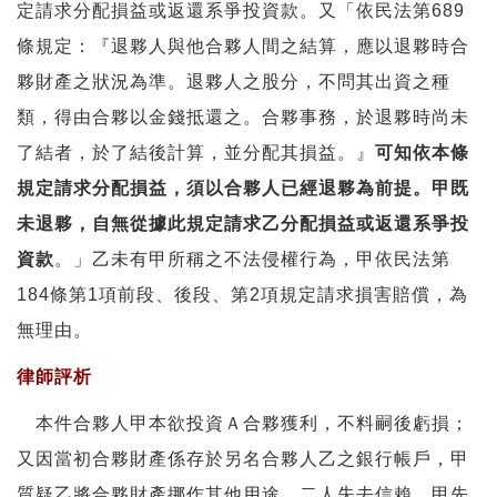
定請求分配損益或返還系爭投資款。又「依民法第689
條規定：『退夥人與他合夥人間之結算，應以退夥時合
夥財產之狀況為準。退夥人之股分，不問其出資之種
類，得由合夥以金錢抵還之。合夥事務，於退夥時尚未
了結者，於了結後計算，並分配其損益。』
可知依本條
規定請求分配損益，須以合夥人已經退夥為前提。甲既
未退夥，自無從據此規定請求乙分配損益或返還系爭投
資款
。」乙未有甲所稱之不法侵權行為，甲依民法第
184條第1項前段、後段、第2項規定請求損害賠償，為
無理由。
律師評析
本件合夥人甲本欲投資Ａ合夥獲利，不料嗣後虧損；
又因當初合夥財產係存於另名合夥人乙之銀行帳戶，甲
質疑乙將合夥財產挪作其他用途，二人失去信賴。甲先