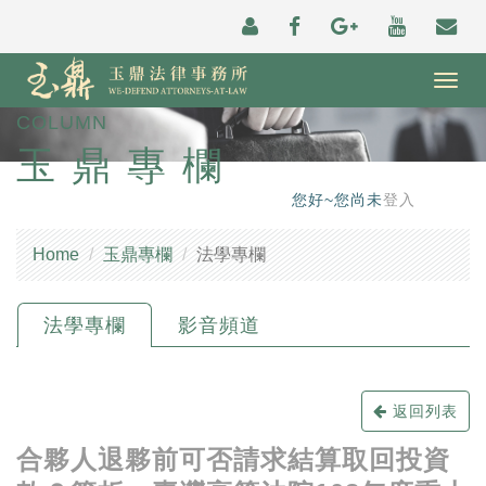
Togg
navig
COLUMN
玉鼎專欄
您好~您尚未
登入
Home
玉鼎專欄
法學專欄
法學專欄
影音頻道
返回列表
合夥人退夥前可否請求結算取回投資