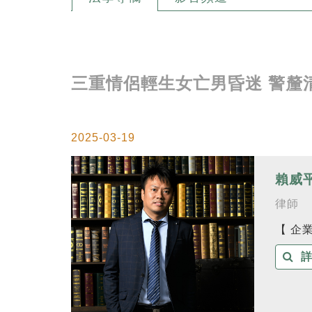
三重情侶輕生女亡男昏迷 警釐
2025-03-19
賴威
律師
【 企
詳