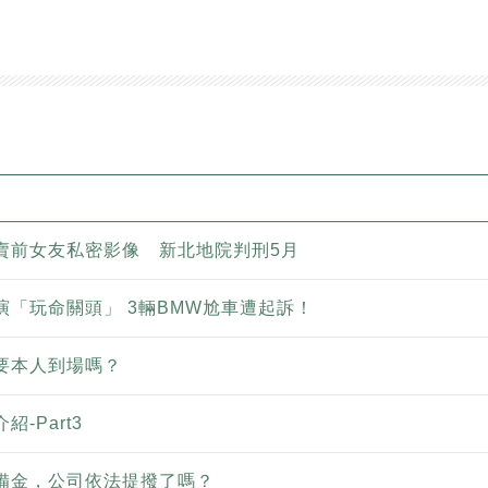
賣前女友私密影像 新北地院判刑5月
演「玩命關頭」 3輛BMW尬車遭起訴！
要本人到場嗎？
-Part3
備金，公司依法提撥了嗎？