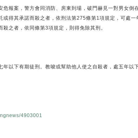
危報案，警方會同消防、房東到場，破門赫見一對男女倒在
託或得其承諾而殺之者，依刑法第275條第1項規定，可處
而殺之者，依同條第3項規定，則得免除其刑。
七年以下有期徒刑。教唆或幫助他人使之自殺者，處五年以
akingnews/4903001