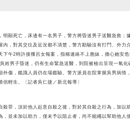
明顯死亡，床邊有一名男子，警方將昏迷男子送醫急救；據
屋內，對其交往及近況都不清楚，警方勘驗沒有打鬥、外力
天下午2時許接獲呂女報案，指稱連絡不上胞妹，擔心她安
1歲吳姓男子昏迷，仍有生命緊急送醫，到院被檢出呈現一氧
顯外傷，鑑識人員仍在場鑑驗。警方派員在院掌握吳男病情
情侶輕生。〔記者吳仁捷／新北報導〕
殺罪，須於他人起意自殺之後，對於其自殺之行為，加以助
為，並未加以助力，僅未予以阻止者，尚不能繩以幫助他人