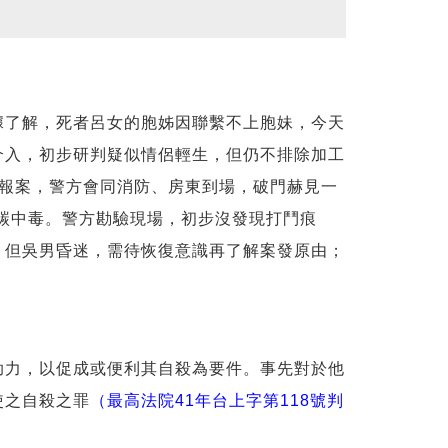
了解，死者呂女的胞姊因聯繫不上胞妹，今天
介入，初步研判疑似情侶輕生，但仍不排除加工
危報案，警方會同消防、房東到場，破門赫見一
化碳中毒。警方勘驗現場，初步沒發現打鬥痕
，但吳男昏迷，需待恢復意識再了解案發原由；
力，以促成或便利其自殺為要件。事先對於他
使之自殺之罪
（最高法院41年台上字第118號判