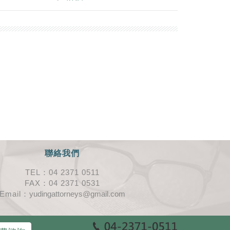
聯絡我們
TEL：04 2371 0511
FAX：04 2371 0531
Email：
yudingattorneys@gmail.com