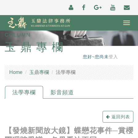
Togg
navig
COLUMN
玉鼎專欄
您好~您尚未
登入
Home
玉鼎專欄
法學專欄
法學專欄
影音頻道
返回列表
【發燒新聞放大鏡】蝶戀花事件─賞櫻