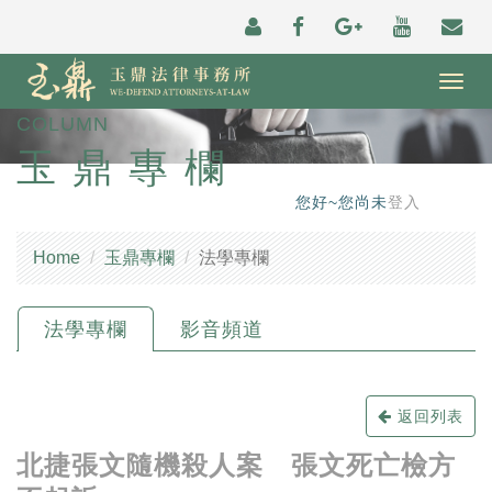
Togg
navig
COLUMN
玉鼎專欄
您好~您尚未
登入
Home
玉鼎專欄
法學專欄
法學專欄
影音頻道
返回列表
北捷張文隨機殺人案 張文死亡檢方