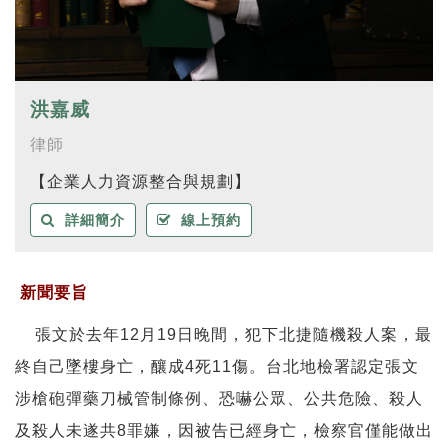
洪嘉威
律師
【企業人力資源整合與規劃】
詳細簡介
線上預約
新聞要旨
張文於去年12月19日晚間，犯下北捷隨機殺人案，最
終自己墜樓身亡，釀成4死11傷。台北地檢署認定張文
涉槍砲彈藥刀械管制條例、恐嚇公眾、公共危險、殺人
及殺人未遂共8罪嫌，因被告已經身亡，檢察官僅能做出