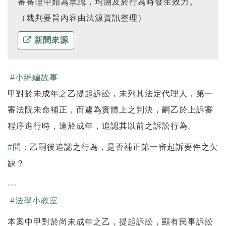
審審理中始為承認，均溯及於行為時發生效力。
（裁判要旨內容由法源資訊整理）
新聞來源
#
小編編故事
甲對於未成年之乙提起訴訟，未列其法定代理人，第一
審法院未命補正，而遽為實體上之判決，嗣乙於上訴審
程序進行時，達於成年，追認其以前之訴訟行為。
#
問
：乙嗣後追認之行為，是否補正第一審起訴要件之欠
缺？
---
#
法學小教室
本案中甲對於尚未成年之乙，提起訴訟，顯有民事訴訟