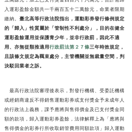
入運彩盈餘金額共一千兩百五十二萬餘元，命業者限期
繳納。
臺北高等行政法院指出，運動彩券發行條例規定
的「歸入」性質屬於「管制性不利處分」，目的在健全
運彩盈餘運用並保護青少年，並非行政罰，因此不適
用、亦無從類推適用
行政罰法第２７條
三年時效規定，
且該條文規定為羈束處分，主管機關並無裁量空間，判
決駁回業者之訴。
最高行政法院審理後表示，對發行機構、受委託機構
或經銷商違反不得銷售運動彩券或支付獎金予未成年人
的行政法上義務，課予應將與售得價金及已支付獎金同
額的款項，歸入運動彩券盈餘，法律解釋上為「應將與
售得價金的彩券行所收取銷管費用同額款項」歸入運動