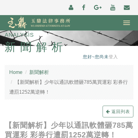
Togg
navig
ANALYSIS
新聞解析
您好~您尚未
登入
Home
新聞解析
【新聞解析】少年以通訊軟體砸785萬買運彩 彩券行
遭罰1252萬逆轉！
返回列表
【新聞解析】少年以通訊軟體砸785萬
買運彩 彩券行遭罰1252萬逆轉！