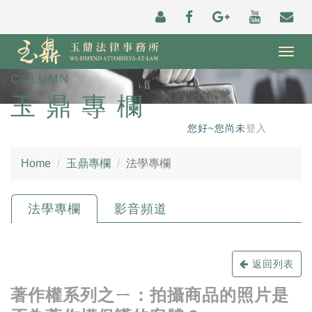
Togg
navig
COLUMN
玉鼎專欄
您好~您尚未
登入
Home
玉鼎專欄
法學專欄
法學專欄
影音頻道
返回列表
著作權系列之ㄧ：拍攝商品的照片是