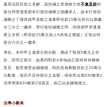
最高法院目前之見解，該扣減之形成效力並
不會及於
特
留分同受侵害卻未行使扣減權之他繼承人。故未行使扣
減權之丁僅得就甲其餘之遺產即存款15萬元部分以應繼
分三分之一繼承，而行使扣減權之丙，則得就甲所遺遺
產之全部（即存款15萬元加上A房地之價值）主張以特
留分六分之一繼承。
準此，本件甲之遺產分割分配，應由丁取得5萬元之存
款，而丙之部分，如果丙對於A房地由乙取得所有權無
意見，願意僅受金錢補償，則於其就剩餘存款之10萬元
分配後，就仍不足特留分之金額，得依民法第830條第2
項準用第824條第2項規定，由乙以金錢補償之。
法學小辭典