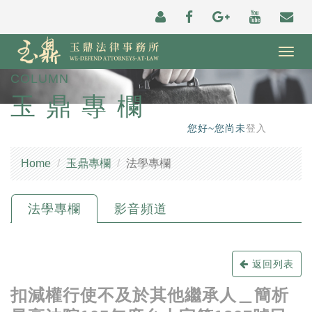
Togg
navig
COLUMN
玉鼎專欄
您好~您尚未
登入
Home
玉鼎專欄
法學專欄
法學專欄
影音頻道
返回列表
扣減權行使不及於其他繼承人＿簡析