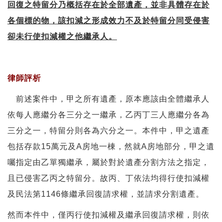
回復之特留分乃概括存在於全部遺產，並非具體存在於
各個標的物，該扣減之形成效力不及於特留分同受侵害
卻未行使扣減權之他繼承人。
律師評析
前述案件中，甲之所有遺產，原本應該由全體繼承人
依每人應繼分各三分之一繼承，乙丙丁三人應繼分各為
三分之一，特留分則各為六分之一。本件中，甲之遺產
包括存款15萬元及A房地一棟，然就A房地部分，甲之遺
囑指定由乙單獨繼承，屬於對於遺產分割方法之指定，
且已侵害乙丙之特留分。故丙、丁依法均得行使扣減權
及民法第1146條繼承回復請求權，並請求分割遺產。
然而本件中，僅丙行使扣減權及繼承回復請求權，則依