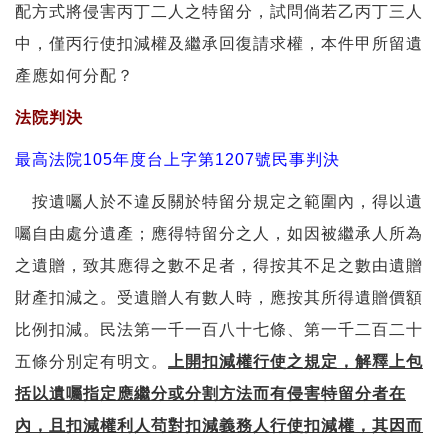
配方式將侵害丙丁二人之特留分，試問倘若乙丙丁三人
中，僅丙行使扣減權及繼承回復請求權，本件甲所留遺
產應如何分配？
法院判決
最高法院105年度台上字第1207號民事判決
按遺囑人於不違反關於特留分規定之範圍內，得以遺
囑自由處分遺產；應得特留分之人，如因被繼承人所為
之遺贈，致其應得之數不足者，得按其不足之數由遺贈
財產扣減之。受遺贈人有數人時，應按其所得遺贈價額
比例扣減。民法第一千一百八十七條、第一千二百二十
五條分別定有明文。
上開扣減權行使之規定，解釋上包
括以遺囑指定應繼分或分割方法而有侵害特留分者在
內，且扣減權利人苟對扣減義務人行使扣減權，其因而