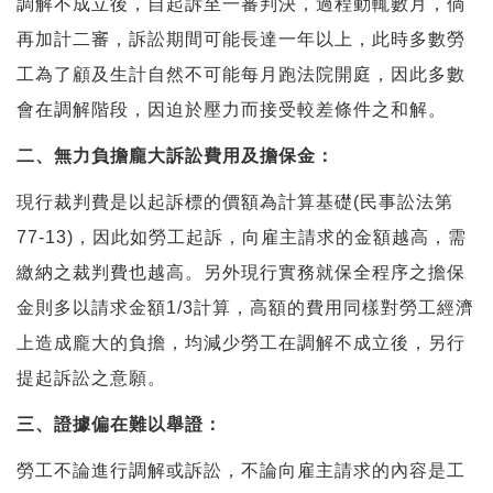
調解不成立後，自起訴至一審判決，過程動輒數月，倘
再加計二審，訴訟期間可能長達一年以上，此時多數勞
工為了顧及生計自然不可能每月跑法院開庭，因此多數
會在調解階段，因迫於壓力而接受較差條件之和解。
二、無力負擔龐大訴訟費用及擔保金：
現行裁判費是以起訴標的價額為計算基礎(民事訟法第
77-13)，因此如勞工起訴，向雇主請求的金額越高，需
繳納之裁判費也越高。另外現行實務就保全程序之擔保
金則多以請求金額1/3計算，高額的費用同樣對勞工經濟
上造成龐大的負擔，均減少勞工在調解不成立後，另行
提起訴訟之意願。
三、證據偏在難以舉證：
勞工不論進行調解或訴訟，不論向雇主請求的內容是工