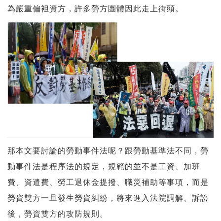
為嚴重偏袒資方，許多勞方團體因此走上街頭。
那本文要討論的勞動事件法呢？跟勞動基準法不同，勞
動事件法是程序法的規定，規範的並不是工資、加班
費、資遣費、勞工退休金提撥、職災補助等事項，而是
勞資雙方一旦發生勞資糾紛，將來進入法院調解、訴訟
後，勞資雙方的攻防規則。