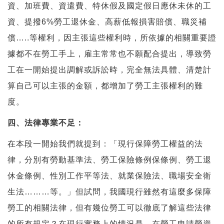
資、加班費、資遣費、特休假及國定假日應休未休的工
資、提撥6%勞工退休金、高薪低報損害賠償、職災補
償…..等權利，因主張這些權利時，所依據的相關重要證
據都不在勞工手上，雇主常常也不願配合提出，導致勞
工在一開始提出調解或訴訟時，完全無法具體、清楚計
算自己可以主張的金額，都增加了勞工主張權利的難
度。
四、法律專業不足：
在本段一開始我們就提到：「現行保障勞工權益的法
律，分別有勞動基準法、勞工保險條例保條例、勞工退
休金條例、性別工作平等法、就業保險法、職場安全衛
生法………等。」但試問，我國現行雖然有這麼多保障
勞工的相關法律，但有幾位勞工可以徹底了解這些法律
的所有規定？在現行實務上的情況是，在勞工申請勞資