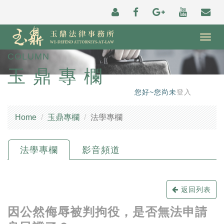
Togg
navig
COLUMN
玉鼎專欄
您好~您尚未
登入
Home
玉鼎專欄
法學專欄
法學專欄
影音頻道
返回列表
因公然侮辱被判拘役，是否無法申請