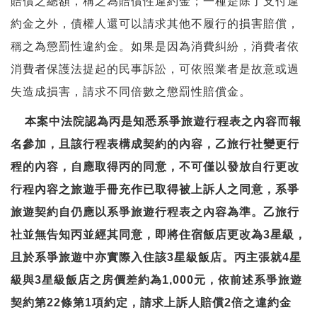
賠償之總額，稱之為賠償性違約金；一種是除了支付違
約金之外，債權人還可以請求其他不履行的損害賠償，
稱之為懲罰性違約金。如果是因為消費糾紛，消費者依
消費者保護法提起的民事訴訟，可依照業者是故意或過
失造成損害，請求不同倍數之懲罰性賠償金。
本案中法院認為丙是知悉系爭旅遊行程表之內容而報
名參加，且該行程表構成契約的內容，乙旅行社變更行
程的內容，自應取得丙的同意，不可僅以發放自行更改
行程內容之旅遊手冊充作已取得被上訴人之同意，系爭
旅遊契約自仍應以系爭旅遊行程表之內容為準。乙旅行
社並無告知丙並經其同意，即將住宿飯店更改為3星級，
且於系爭旅遊中亦實際入住該3星級飯店。丙主張就4星
級與3星級飯店之房價差約為1,000元，依前述系爭旅遊
契約第22條第1項約定，請求上訴人賠償2倍之違約金