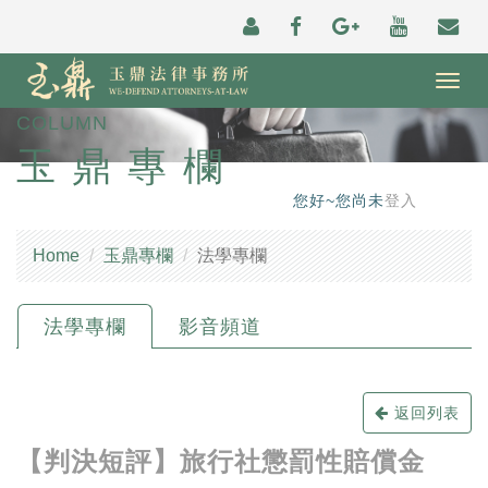
Togg
navig
COLUMN
玉鼎專欄
您好~您尚未
登入
Home
玉鼎專欄
法學專欄
法學專欄
影音頻道
返回列表
【判決短評】旅行社懲罰性賠償金