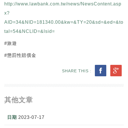
http://www.lawbank.com.tw/news/NewsContent.asp
x?
AID=34&NID=181340.00&kw=&TY=20&sd=&ed=&to
tal=54&NCLID=&lsid=
#旅遊
#懲罰性賠償金
SHARE THIS :
其他文章
2023-07-17