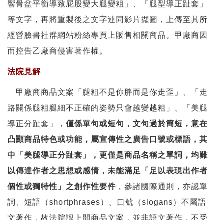
響骨盆平衡導致屁股變大腿變粗」、「腿型導正趾套」
等文字，再將重製後之文字連同影片擷圖，上傳至其所
經營臉書社群網站粉絲專頁上販售相關商品。甲廠商因
而控告乙廠商侵害著作權。
法院見解
甲廠商商品文案「腿粗不是你胖而是你走歪」、「走
路關係腿粗腿細不正確的姿勢只會越變越粗」、「美腿
導正分趾套」，
僅係單句或短句，文句過於簡短，意在
凸顯商品特色或功能，屬宣傳性之廣告口號或標語，其
中「美腿導正分趾套」，更僅是商品名稱之單詞，均難
以傳達作者之思想或感情，未能滿足「足以表現出作者
個性或獨特性」之創作性要件
，參諸國際通則，亦認單
詞、短語（shortphrases）、口號（slogans）不屬語
文著作，故法院認上開商品文案，並非語文著作，不受