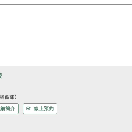
縈
關係部】
細簡介
線上預約