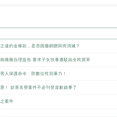
定之違約金條款，是否因撤銷贈與而消滅？
病痛難自理提告 要求子女扶養遭駁由全民買單
被害人保護命令 防數位性別暴力！
憲！ 妨害名譽案件不必刊登道歉啟事了
審之案件