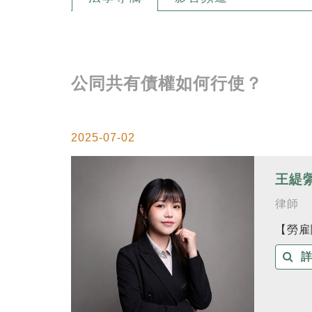
公同共有債權如何行使？
2025-07-02
王緹
律師
【勞雇
詳