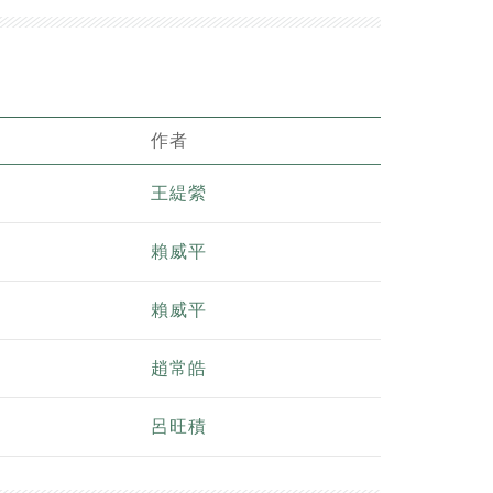
作者
王緹縈
賴威平
賴威平
趙常皓
呂旺積