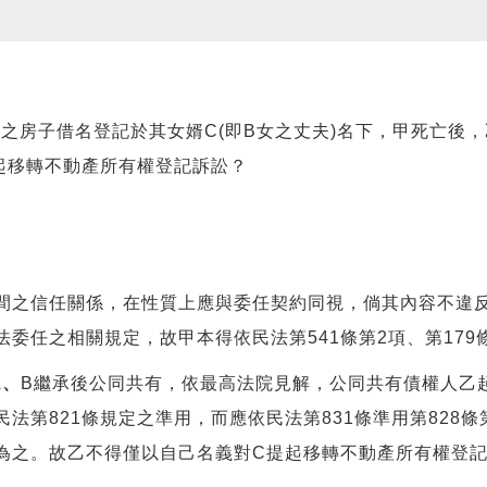
房子借名登記於其女婿C(即B女之丈夫)名下，甲死亡後，
起移轉不動產所有權登記訴訟？
之信任關係，在性質上應與委任契約同視，倘其內容不違反
委任之相關規定，故甲本得依民法第541條第2項、第17
A
、
B繼承後公同共有，依最高法院見解，公同共有債權人乙
法第821條規定之準用，而應依民法第831條準用第828
為之。故乙不得僅以自己名義對C提起移轉不動產所有權登