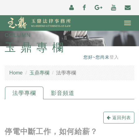
Togg
navig
COLUMN
玉鼎專欄
您好~您尚未
登入
Home
玉鼎專欄
法學專欄
法學專欄
影音頻道
返回列表
停電中斷工作，如何給薪？