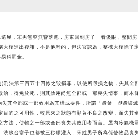
還屋，宋男無聲無響落跑，房東回到房子一看傻眼，整間房
稱大樓進出複雜，不是他幹的，但法官認為，整棟大樓除了
得易科罰金。
例)刑法第三百五十四條之毀損罪，以使所毀損之物，失其全
救治，得免於死，則其效用尚無全部或一部喪失情事，而本
之物失其全部或一部效用為其構成要件，所謂「毀棄」即毀壞
定目的之可用性，較原來之狀態有顯著不良之改變，而失其
之方法，使物之一部或全部喪失其效用者而言。屋內冷氣機電
、洗臉台塞子也都被三秒膠灌入，宋姓男子所為係使物品喪失