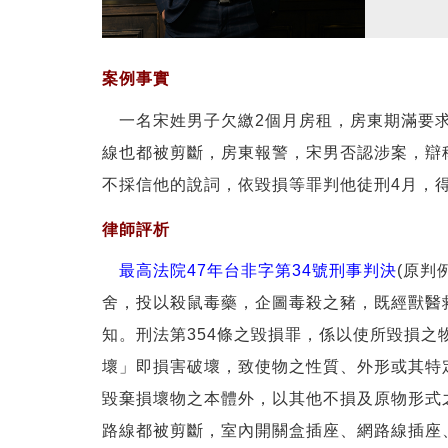
案例事實
一名宋姓男子欠繳2個月房租，房東期滿要求
線也都被剪斷，房東報警，宋男否認涉案，辯
不採信他的說詞，依毀損等罪判他徒刑4月，
律師評析
最高法院47年台非字第34號刑事判決
(原判
舍，投以殺鼠毒藥，企圖毒殺之豬，既經獸醫
知。刑法第354條之毀損罪，係以使所毀損
壞」即損害破壞，致使物之性質、外形或其特
毀棄損壞物之本體外，以其他不損及原物形式
路線都被剪斷，室內開關盒插座、網路線插座