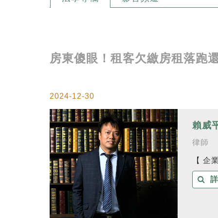
房東傻眼！租客欠繳房租落跑
2024-12-30
賴威
律師
【 企
詳