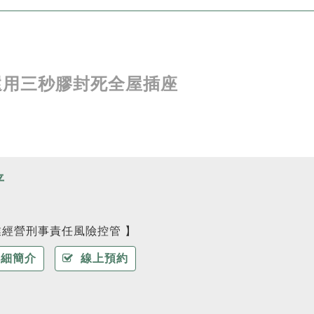
還用三秒膠封死全屋插座
平
業經營刑事責任風險控管 】
細簡介
線上預約