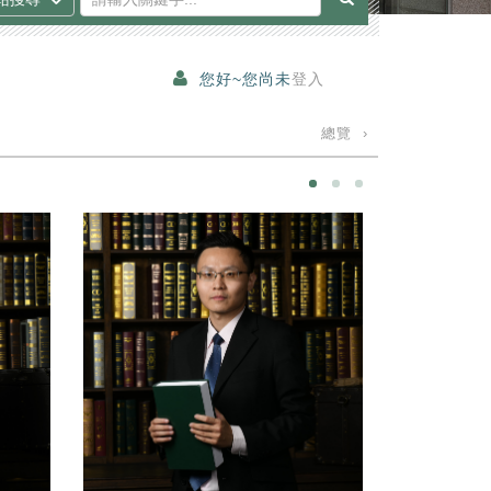
您好~您尚未
登入
總覽 ›