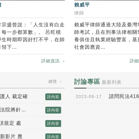
賴威平
積
律師
賴威平律師通過大陸及臺灣
李宗盛曾說：「人生沒有白走
師考試，且在刑事法律相關
，每一步都算數」。 呂旺積
養俱佳且執業經驗豐富，基
學生時期即因好打不平，在師
社會因應資...
領下...
詳細
詳細資訊 ›
討論專區
總覽 ›
最新列表
護人 裁定確
請問民法41
2023-08-17
詳內容
到底是「致敬」還是「侵權」？法院將針對個
詳內容
項規定 處
詳內容
新影片 應
詳內容