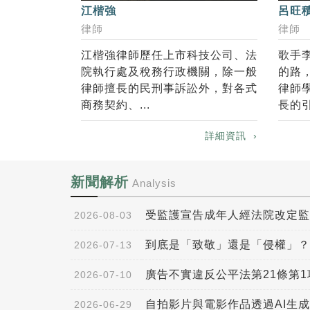
江楷強
呂旺
律師
律師
本於豐富的
江楷強律師歷任上市科技公司、法
歌手
之精神，相當
院執行處及稅務行政機關，除一般
的路
，並始終秉持
律師擅長的民刑事訴訟外，對各式
律師
商務契約、...
長的引
詳細資訊 ›
詳細資訊 ›
新聞解析
Analysis
受監護宣告成年人經法院改定監
2026-08-03
2026-07-13
廣告不實違反公平法第21條第1
2026-07-10
自拍影片與電影作品透過AI生成
2026-06-29