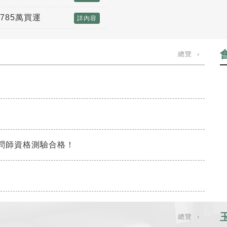
785萬買運
詳內容
總覽 ›
問師資格測驗合格！
總覽 ›