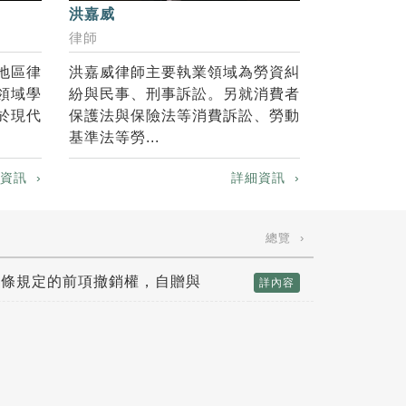
陳聰吉
洪嘉威
專業顧問
律師
地區律
玉鼎警政顧
洪嘉威律師主要執業領域為勞資糾
領域學
28年，歷
紛與民事、刑事訴訟。另就消費者
於現代
臺北市政府
保護法與保險法等消費訴訟、勞動
間參與偵辦國
基準法等勞...
資訊 ›
詳細資訊 ›
總覽 ›
6條規定的前項撤銷權，自贈與
詳內容