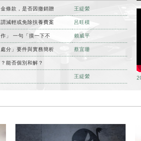
約金條款，是否因撤銷贈
王緹縈
何謂減輕或免除扶養費案
呂旺積
作」 一句「摸一下不
賴威平
假處分」要件與實務簡析
蔡宜珊
質？能否個別和解？
？
王緹縈
2